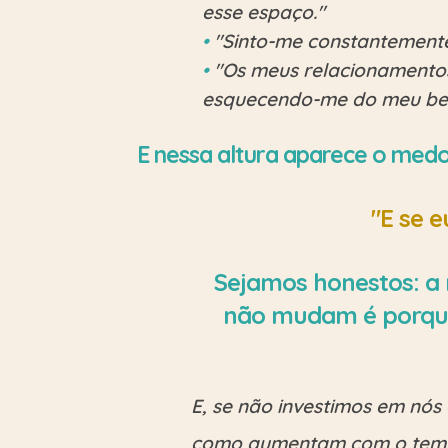
esse espaço."
•
"Sinto-me constantemente 
•
"Os meus relacionamentos 
esquecendo-me do meu bem
E nessa altura aparece o medo 
"E se 
Sejamos honestos: a 
não mudam é porque
E, se não investimos em nós
como aumentam com o tempo