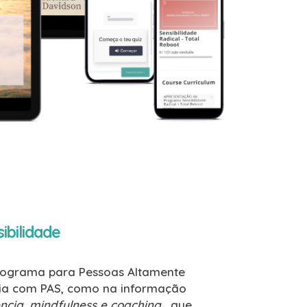
ibilidade
e programa para Pessoas Altamente
ncia com PAS, como na informação
iência, mindfulness e coaching
, que