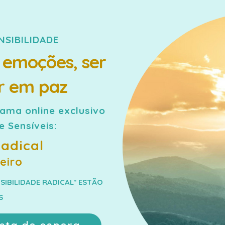
NSIBILIDADE
s emoções, ser
er em paz
ama online exclusivo
 Sensíveis:
Radical
eiro
SIBILIDADE RADICAL* ESTÃO
S