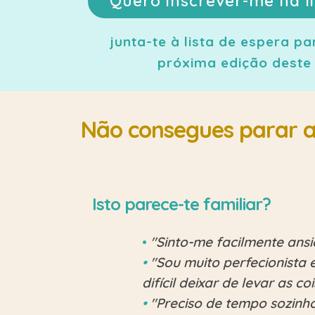
Quero inscrever-me na l
junta-te à lista de espera p
próxima edição dest
Não consegues parar a
Isto parece-te familiar?
•
"Sinto-me facilmente ans
•
"Sou muito perfecionista 
difícil deixar de levar as c
•
"Preciso de tempo sozinho